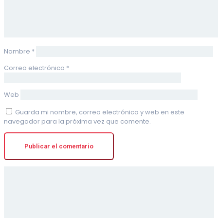
Nombre
*
Correo electrónico
*
Web
Guarda mi nombre, correo electrónico y web en este
navegador para la próxima vez que comente.