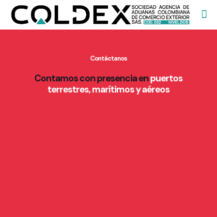
Contáctanos
Contamos con presencia en
puertos
terrestres, marítimos y aéreos