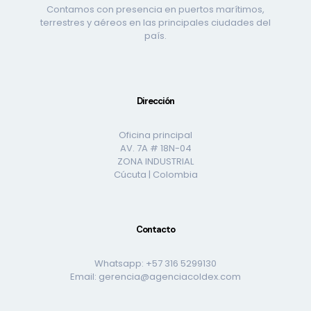
Contamos con presencia en puertos marítimos,
terrestres y aéreos en las principales ciudades del
país.
Dirección
Oficina principal
AV. 7A # 18N-04
ZONA INDUSTRIAL
Cúcuta | Colombia
Contacto
Whatsapp: +57 316 5299130
Email: gerencia@agenciacoldex.com