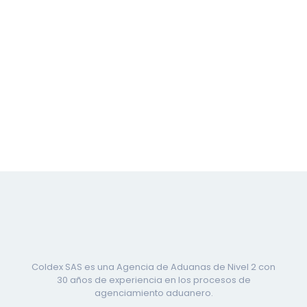
Coldex SAS es una Agencia de Aduanas de Nivel 2 con
30 años de experiencia en los procesos de
agenciamiento aduanero.