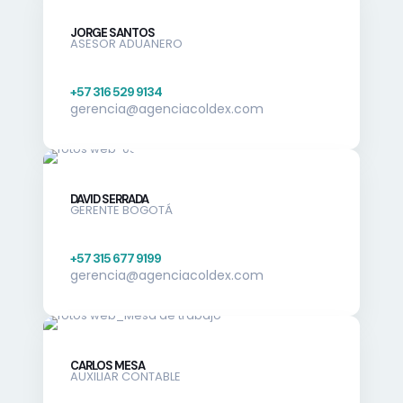
JORGE SANTOS
ASESOR ADUANERO
+57 316 529 9134
gerencia@agenciacoldex.com
DAVID SERRADA
GERENTE BOGOTÁ
+57 315 677 9199
gerencia@agenciacoldex.com
CARLOS MESA
AUXILIAR CONTABLE