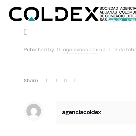
Published by
agenciacoldex
on
3 de feb
Share
agenciacoldex