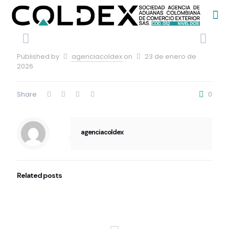
Published by
agenciacoldex
on
23 de enero de
2026
Share
0
agenciacoldex
Related posts