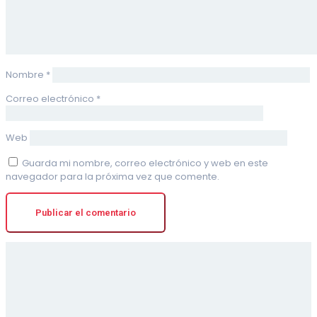
Nombre
*
Correo electrónico
*
Web
Guarda mi nombre, correo electrónico y web en este
navegador para la próxima vez que comente.