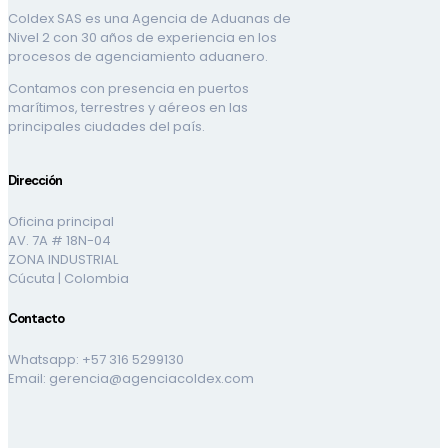
Coldex SAS es una Agencia de Aduanas de
Nivel 2 con 30 años de experiencia en los
procesos de agenciamiento aduanero.
Contamos con presencia en puertos
marítimos, terrestres y aéreos en las
principales ciudades del país.
Dirección
Oficina principal
AV. 7A # 18N-04
ZONA INDUSTRIAL
Cúcuta | Colombia
Contacto
Whatsapp: +57 316 5299130
Email: gerencia@agenciacoldex.com