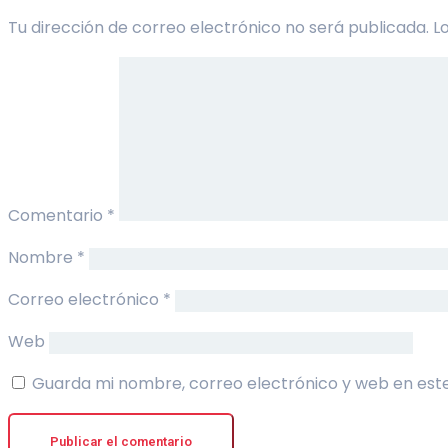
Tu dirección de correo electrónico no será publicada.
L
Comentario
*
Nombre
*
Correo electrónico
*
Web
Guarda mi nombre, correo electrónico y web en est