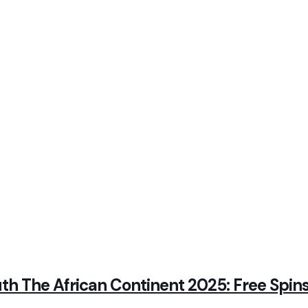
th The African Continent 2025: Free Spin