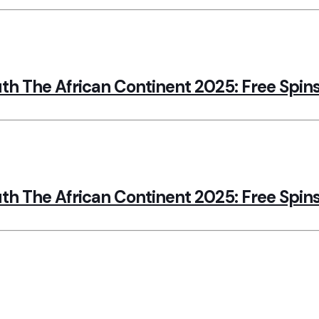
th The African Continent 2025: Free Spin
th The African Continent 2025: Free Spin