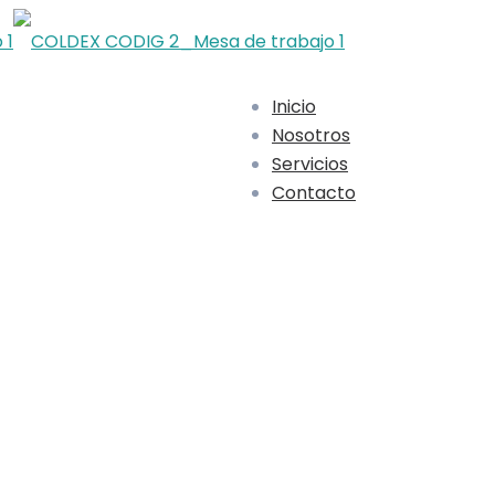
Inicio
Nosotros
Servicios
Contacto