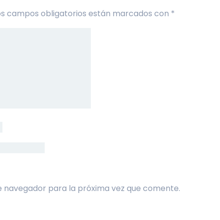
os campos obligatorios están marcados con
*
e navegador para la próxima vez que comente.