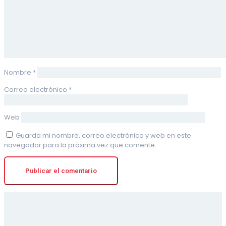
Nombre
*
Correo electrónico
*
Web
Guarda mi nombre, correo electrónico y web en este
navegador para la próxima vez que comente.