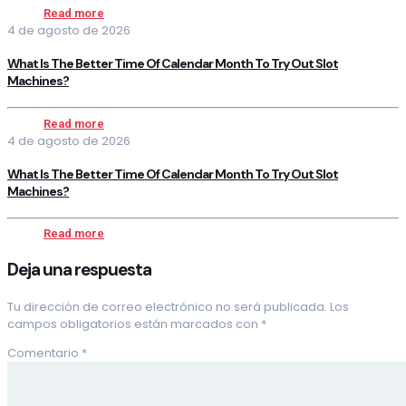
Read more
4 de agosto de 2026
What Is The Better Time Of Calendar Month To Try Out Slot
Machines?
Read more
4 de agosto de 2026
What Is The Better Time Of Calendar Month To Try Out Slot
Machines?
Read more
Deja una respuesta
Tu dirección de correo electrónico no será publicada.
Los
campos obligatorios están marcados con
*
Comentario
*