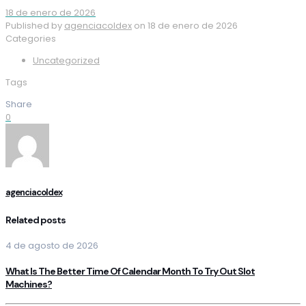
18 de enero de 2026
Published by
agenciacoldex
on
18 de enero de 2026
Categories
Uncategorized
Tags
Share
0
agenciacoldex
Related posts
4 de agosto de 2026
What Is The Better Time Of Calendar Month To Try Out Slot
Machines?