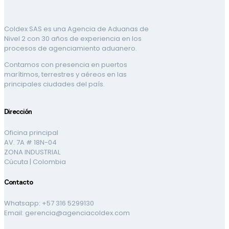
Coldex SAS es una Agencia de Aduanas de
Nivel 2 con 30 años de experiencia en los
procesos de agenciamiento aduanero.
Contamos con presencia en puertos
marítimos, terrestres y aéreos en las
principales ciudades del país.
Dirección
Oficina principal
AV. 7A # 18N-04
ZONA INDUSTRIAL
Cúcuta | Colombia
Contacto
Whatsapp: +57 316 5299130
Email: gerencia@agenciacoldex.com