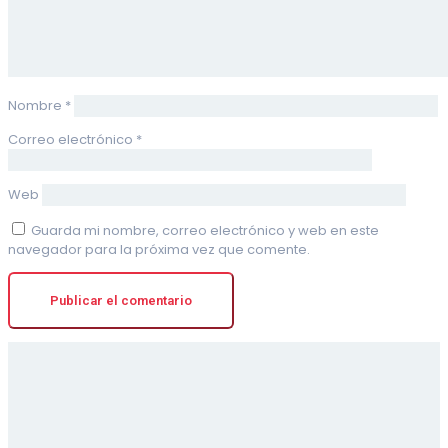
Nombre
*
Correo electrónico
*
Web
Guarda mi nombre, correo electrónico y web en este
navegador para la próxima vez que comente.