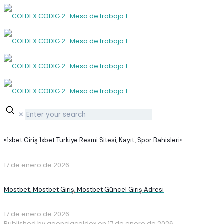
✕
«1xbet Giriş 1xbet Türkiye Resmi Sitesi, Kayıt, Spor Bahisleri»
17 de enero de 2026
Mostbet, Mostbet Giriş, Mostbet Güncel Giriş Adresi
17 de enero de 2026
Published by
agenciacoldex
on
17 de enero de 2026