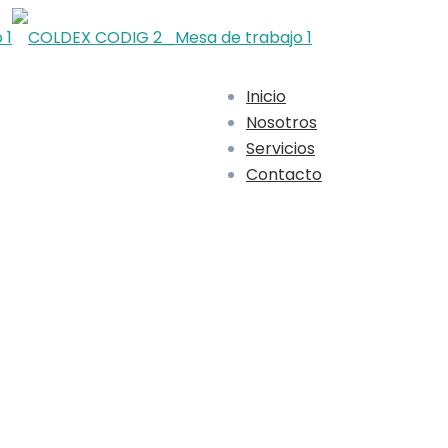
Inicio
Nosotros
Servicios
Contacto