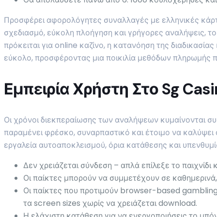
Προσφέρει αφορολόγητες συναλλαγές με ελληνικές κάρ
σχεδιασμό, εύκολη πλοήγηση και γρήγορες αναλήψεις, τ
πρόκειται για online καζίνο, η κατανόηση της διαδικασίας
εύκολο, προσφέροντας μια ποικιλία μεθόδων πληρωμής π
Εμπειρία Χρήστη Στο Sg Casi
Οι χρόνοι διεκπεραίωσης των αναλήψεων κυμαίνονται συ
παραμένει φρέσκο, συναρπαστικό και έτοιμο να καλύψει α
εργαλεία αυτοαποκλεισμού, όρια κατάθεσης και υπενθυμί
Δεν χρειάζεται σύνδεση – απλά επίλεξε το παιχνίδι 
Οι παίκτες μπορούν να συμμετέχουν σε καθημερινά, 
Οι παίκτες που προτιμούν browser-based gambling
τα screen sizes χωρίς να χρειάζεται download.
Η ελάχιστη κατάθεση για να ενεργοποιήσεις το μπόν