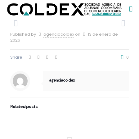
Published by
agenciacoldex
on
13 de enero de
2026
Share
0
agenciacoldex
Related posts