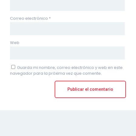
Correo electrónico
*
Web
Guarda mi nombre, correo electrónico y web en este
navegador para la próxima vez que comente.