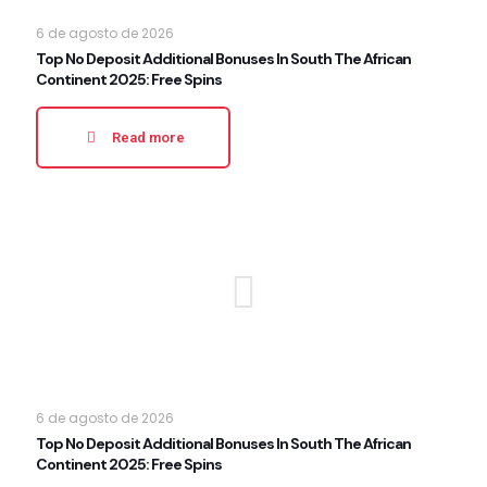
6 de agosto de 2026
Top No Deposit Additional Bonuses In South The African
Continent 2025: Free Spins
Read more
6 de agosto de 2026
Top No Deposit Additional Bonuses In South The African
Continent 2025: Free Spins