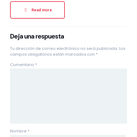
Read more
Deja una respuesta
Tu dirección de correo electrónico no será publicada.
Los
campos obligatorios están marcados con
*
Comentario
*
Nombre
*