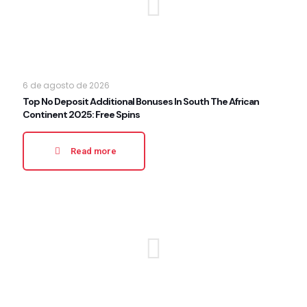
6 de agosto de 2026
Top No Deposit Additional Bonuses In South The African
Continent 2025: Free Spins
Read more