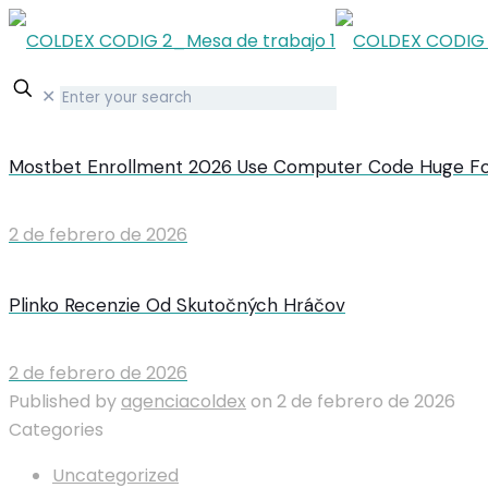
✕
Mostbet Enrollment 2026 Use Computer Code Huge Fo
2 de febrero de 2026
Plinko Recenzie Od Skutočných Hráčov
2 de febrero de 2026
Published by
agenciacoldex
on
2 de febrero de 2026
Categories
Uncategorized