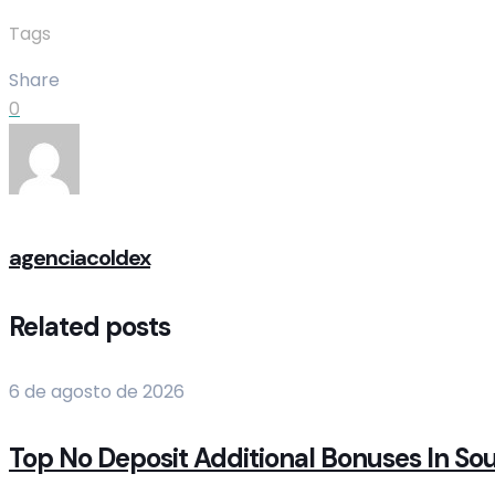
Tags
Share
0
agenciacoldex
Related posts
6 de agosto de 2026
Top No Deposit Additional Bonuses In Sou