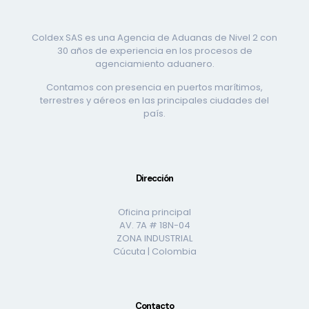
Coldex SAS es una Agencia de Aduanas de Nivel 2 con
30 años de experiencia en los procesos de
agenciamiento aduanero.
Contamos con presencia en puertos marítimos,
terrestres y aéreos en las principales ciudades del
país.
Dirección
Oficina principal
AV. 7A # 18N-04
ZONA INDUSTRIAL
Cúcuta | Colombia
Contacto