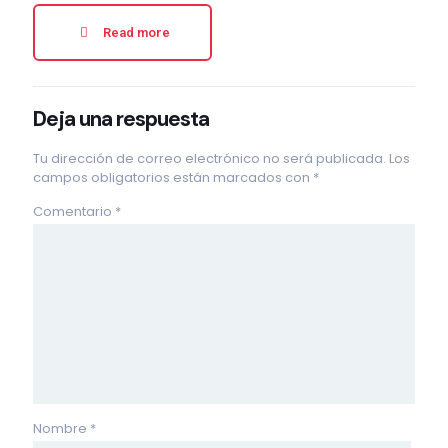
Read more
Deja una respuesta
Tu dirección de correo electrónico no será publicada.
Los
campos obligatorios están marcados con
*
Comentario
*
Nombre
*