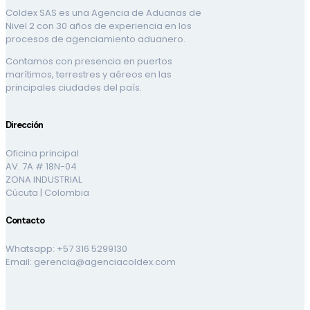
Coldex SAS es una Agencia de Aduanas de
Nivel 2 con 30 años de experiencia en los
procesos de agenciamiento aduanero.
Contamos con presencia en puertos
marítimos, terrestres y aéreos en las
principales ciudades del país.
Dirección
Oficina principal
AV. 7A # 18N-04
ZONA INDUSTRIAL
Cúcuta | Colombia
Contacto
Whatsapp: +57 316 5299130
Email: gerencia@agenciacoldex.com