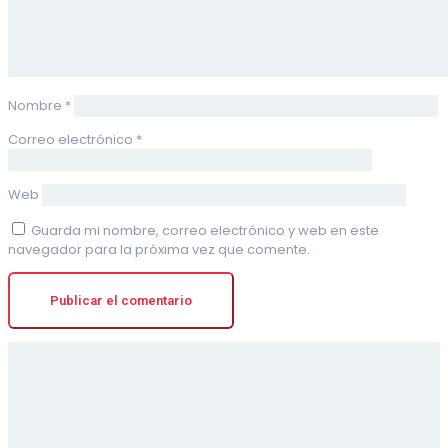
Nombre
*
Correo electrónico
*
Web
Guarda mi nombre, correo electrónico y web en este
navegador para la próxima vez que comente.