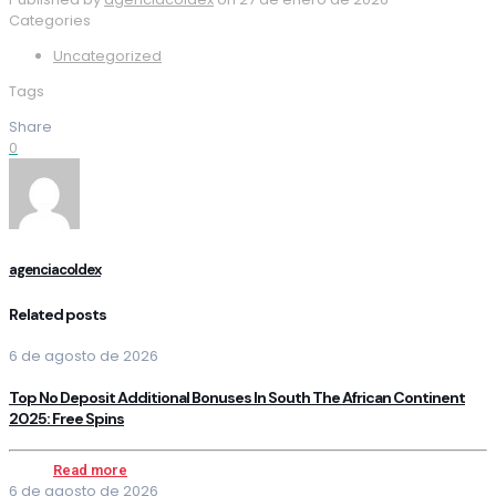
Categories
Uncategorized
Tags
Share
0
agenciacoldex
Related posts
6 de agosto de 2026
Top No Deposit Additional Bonuses In South The African Continent
2025: Free Spins
Read more
6 de agosto de 2026