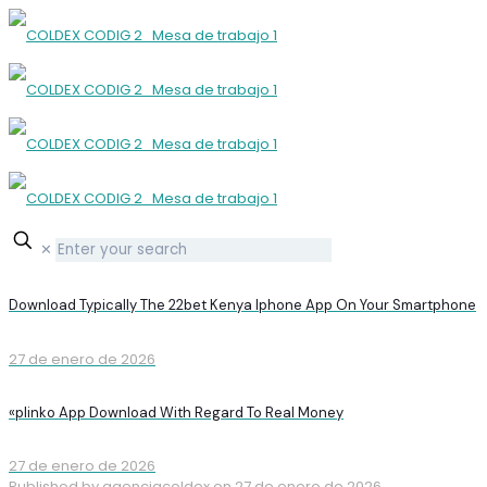
✕
Download Typically The 22bet Kenya Iphone App On Your Smartphone
27 de enero de 2026
«plinko App Download With Regard To Real Money
27 de enero de 2026
Published by
agenciacoldex
on
27 de enero de 2026