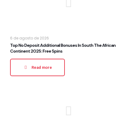
6 de agosto de 2026
Top No Deposit Additional Bonuses In South The African
Continent 2025: Free Spins
Read more