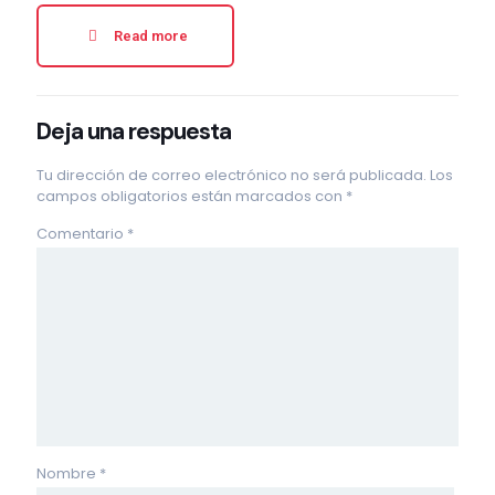
Read more
Deja una respuesta
Tu dirección de correo electrónico no será publicada.
Los
campos obligatorios están marcados con
*
Comentario
*
Nombre
*