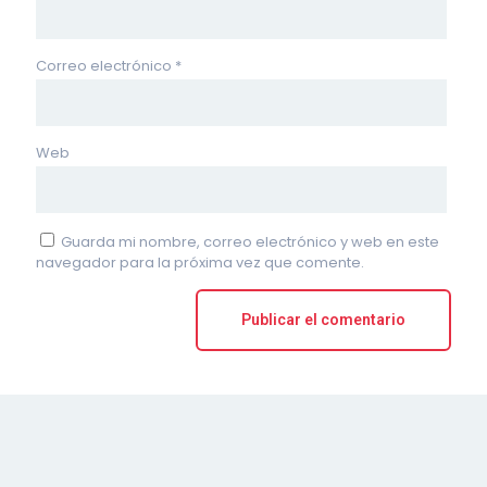
Correo electrónico
*
Web
Guarda mi nombre, correo electrónico y web en este
navegador para la próxima vez que comente.