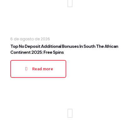
6 de agosto de 2026
Top No Deposit Additional Bonuses In South The African
Continent 2025: Free Spins
Read more