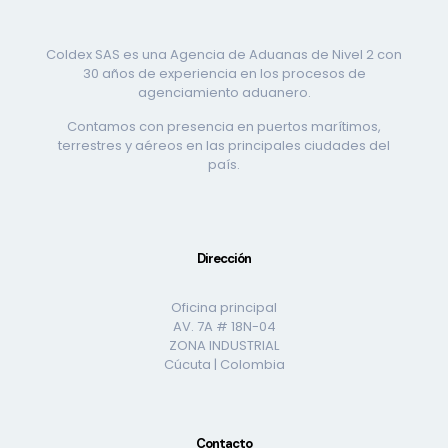
Coldex SAS es una Agencia de Aduanas de Nivel 2 con
30 años de experiencia en los procesos de
agenciamiento aduanero.
Contamos con presencia en puertos marítimos,
terrestres y aéreos en las principales ciudades del
país.
Dirección
Oficina principal
AV. 7A # 18N-04
ZONA INDUSTRIAL
Cúcuta | Colombia
Contacto