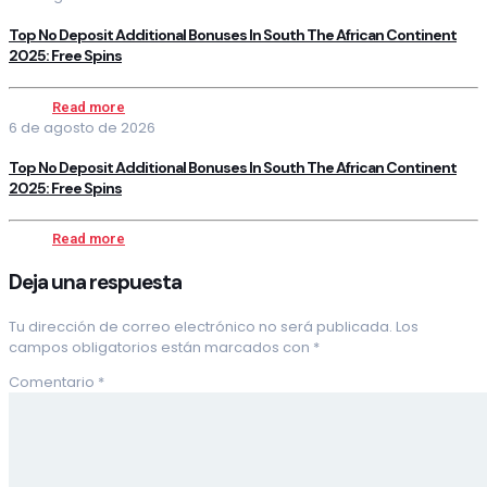
Top No Deposit Additional Bonuses In South The African Continent
2025: Free Spins
Read more
6 de agosto de 2026
Top No Deposit Additional Bonuses In South The African Continent
2025: Free Spins
Read more
Deja una respuesta
Tu dirección de correo electrónico no será publicada.
Los
campos obligatorios están marcados con
*
Comentario
*