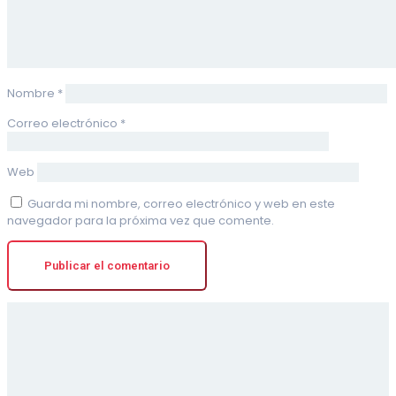
Nombre
*
Correo electrónico
*
Web
Guarda mi nombre, correo electrónico y web en este
navegador para la próxima vez que comente.