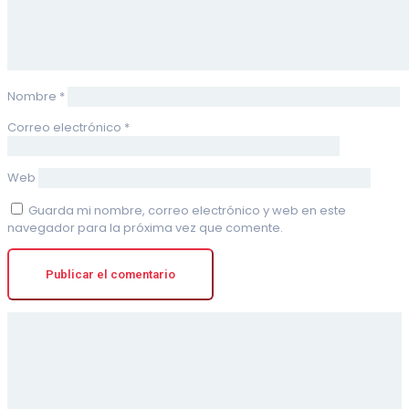
Nombre
*
Correo electrónico
*
Web
Guarda mi nombre, correo electrónico y web en este
navegador para la próxima vez que comente.