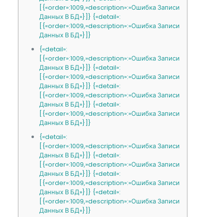
[{«order»:1009,»description»:»Ошибка Записи
Данных В БД»}]} {«detail»:
[{«order»:1009,»description»:»Ошибка Записи
Данных В БД»}]}
{«detail»:
[{«order»:1009,»description»:»Ошибка Записи
Данных В БД»}]} {«detail»:
[{«order»:1009,»description»:»Ошибка Записи
Данных В БД»}]} {«detail»:
[{«order»:1009,»description»:»Ошибка Записи
Данных В БД»}]} {«detail»:
[{«order»:1009,»description»:»Ошибка Записи
Данных В БД»}]}
{«detail»:
[{«order»:1009,»description»:»Ошибка Записи
Данных В БД»}]} {«detail»:
[{«order»:1009,»description»:»Ошибка Записи
Данных В БД»}]} {«detail»:
[{«order»:1009,»description»:»Ошибка Записи
Данных В БД»}]} {«detail»:
[{«order»:1009,»description»:»Ошибка Записи
Данных В БД»}]}