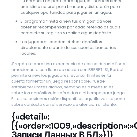
su herencia de perro para agua, los Barbets tienen
un instinto natural para bracear y disfrutarán para
cualquier oportunidad para jugar en un agua.
El programa “Invita a new tus amigos” da voie
obtener recompensas por cada referido os quais
complete su registro y realice algun depósito.
Los jugadores pueden efetuar depósitos
directamente a partir de sus cuentas bancarias
locales.
¡Prepárate para una experiencia de casino durante línea
emocionante con llena de acción con BBRBET! Sí, Bbrbet
permite a new los jugadores levantar límites en tu
cuenta fomentar un juego responsable. Puede
establecer límites diarios, semanales o mensuales
sobre los depósitos, las pérdidas o el tiempo para juego.
Estas selecciones están disponibles aquella vez se pone
sobre contacto con el servicio de atención al cliente.
{«detail»:
[{«order»:1009,»description»
Записи Данных В БД»}]}