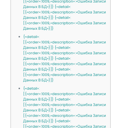
[{«order»:1009,»description»:»Ошибка Записи
Данных В БД»}]} {«detail»:
[{«order»:1009,»description»:»Ошибка Записи
Данных В БД»}]} {«detail»:
[{«order»:1009,»description»:»Ошибка Записи
Данных В БД»}]}
{«detail»:
[{«order»:1009,»description»:»Ошибка Записи
Данных В БД»}]} {«detail»:
[{«order»:1009,»description»:»Ошибка Записи
Данных В БД»}]} {«detail»:
[{«order»:1009,»description»:»Ошибка Записи
Данных В БД»}]} {«detail»:
[{«order»:1009,»description»:»Ошибка Записи
Данных В БД»}]}
{«detail»:
[{«order»:1009,»description»:»Ошибка Записи
Данных В БД»}]} {«detail»:
[{«order»:1009,»description»:»Ошибка Записи
Данных В БД»}]} {«detail»:
[{«order»:1009,»description»:»Ошибка Записи
Данных В БД»}]} {«detail»:
[{«order»:1009,»description»:»Ошибка Записи