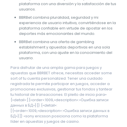
plataforma con una diversión y la satisfacción de tus
usuarios.
BBRBet combina pluralidad, seguridad y mi
experiencia de usuario intuitiva, convirtiéndose en la
plataforma confiable em virtude de apostar en los
deportes más emocionantes del mundo.
BBRBet combina una oferta de gambling
establishment y apuestas deportivas en una sola
plataforma, con una ajuste en la conocimiento del
usuario.
Para disfrutar de una amplia gama para juegos y
apuestas que BBRBET ofrece, necesitas acceder some
sort of tu cuenta personalized. Tener una cuidado
registrada te permite participar en juegos, acceder a
promociones exclusivas, gestionar tus fondos y tantear
tu historial de transacciones. El pleito de inicio para»
{«detail»:[{«order»:1009,»description»:»Ошибка записи
данных в БД»}]} {«detail»:
[{«order»:1009,»description»:»Ошибка записи данных в
БД»}]} «sony ericsson posiciona como la plataforma
líder en apuestas y juegos de casino.