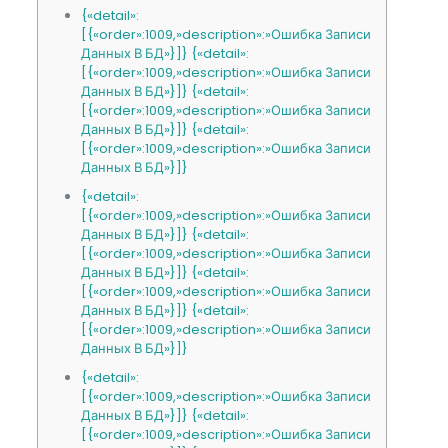
{«detail»:
[{«order»:1009,»description»:»Ошибка Записи
Данных В БД»}]} {«detail»:
[{«order»:1009,»description»:»Ошибка Записи
Данных В БД»}]} {«detail»:
[{«order»:1009,»description»:»Ошибка Записи
Данных В БД»}]} {«detail»:
[{«order»:1009,»description»:»Ошибка Записи
Данных В БД»}]}
{«detail»:
[{«order»:1009,»description»:»Ошибка Записи
Данных В БД»}]} {«detail»:
[{«order»:1009,»description»:»Ошибка Записи
Данных В БД»}]} {«detail»:
[{«order»:1009,»description»:»Ошибка Записи
Данных В БД»}]} {«detail»:
[{«order»:1009,»description»:»Ошибка Записи
Данных В БД»}]}
{«detail»:
[{«order»:1009,»description»:»Ошибка Записи
Данных В БД»}]} {«detail»:
[{«order»:1009,»description»:»Ошибка Записи