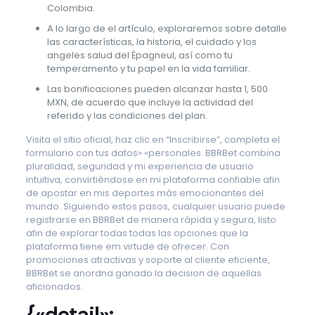
Colombia.
A lo largo de el artículo, exploraremos sobre detalle
las características, la historia, el cuidado y los
angeles salud del Épagneul, así como tu
temperamento y tu papel en la vida familiar.
Las bonificaciones pueden alcanzar hasta 1, 500
MXN, de acuerdo que incluye la actividad del
referido y las condiciones del plan.
Visita el sitio oficial, haz clic en “Inscribirse”, completa el
formulario con tus datos» «personales. BBRBet combina
pluralidad, seguridad y mi experiencia de usuario
intuitiva, convirtiéndose en mi plataforma confiable afin
de apostar en mis deportes más emocionantes del
mundo. Siguiendo estos pasos, cualquier usuario puede
registrarse en BBRBet de manera rápida y segura, listo
afin de explorar todas todas las opciones que la
plataforma tiene em virtude de ofrecer. Con
promociones atractivas y soporte al cliente eficiente,
BBRBet se anordna ganado la decision de aquellas
aficionados.
{«detail»: