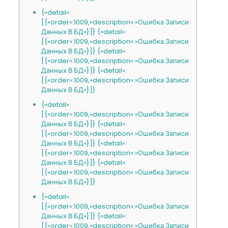
{«detail»:
[{«order»:1009,»description»:»Ошибка Записи
Данных В БД»}]} {«detail»:
[{«order»:1009,»description»:»Ошибка Записи
Данных В БД»}]} {«detail»:
[{«order»:1009,»description»:»Ошибка Записи
Данных В БД»}]} {«detail»:
[{«order»:1009,»description»:»Ошибка Записи
Данных В БД»}]}
{«detail»:
[{«order»:1009,»description»:»Ошибка Записи
Данных В БД»}]} {«detail»:
[{«order»:1009,»description»:»Ошибка Записи
Данных В БД»}]} {«detail»:
[{«order»:1009,»description»:»Ошибка Записи
Данных В БД»}]} {«detail»:
[{«order»:1009,»description»:»Ошибка Записи
Данных В БД»}]}
{«detail»:
[{«order»:1009,»description»:»Ошибка Записи
Данных В БД»}]} {«detail»:
[{«order»:1009,»description»:»Ошибка Записи