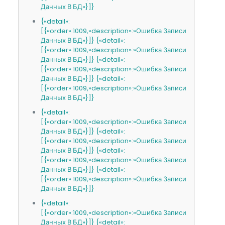
Данных В БД»}]}
{«detail»:
[{«order»:1009,»description»:»Ошибка Записи
Данных В БД»}]} {«detail»:
[{«order»:1009,»description»:»Ошибка Записи
Данных В БД»}]} {«detail»:
[{«order»:1009,»description»:»Ошибка Записи
Данных В БД»}]} {«detail»:
[{«order»:1009,»description»:»Ошибка Записи
Данных В БД»}]}
{«detail»:
[{«order»:1009,»description»:»Ошибка Записи
Данных В БД»}]} {«detail»:
[{«order»:1009,»description»:»Ошибка Записи
Данных В БД»}]} {«detail»:
[{«order»:1009,»description»:»Ошибка Записи
Данных В БД»}]} {«detail»:
[{«order»:1009,»description»:»Ошибка Записи
Данных В БД»}]}
{«detail»:
[{«order»:1009,»description»:»Ошибка Записи
Данных В БД»}]} {«detail»: