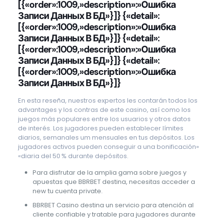
[{«order»:1009,»description»:»Ошибка
Записи Данных В БД»}]} {«detail»:
[{«order»:1009,»description»:»Ошибка
Записи Данных В БД»}]} {«detail»:
[{«order»:1009,»description»:»Ошибка
Записи Данных В БД»}]} {«detail»:
[{«order»:1009,»description»:»Ошибка
Записи Данных В БД»}]}
En esta reseña, nuestros expertos les contarán todos los
advantages y los contras de este casino, así como los
juegos más populares entre los usuarios y otros datos
de interés. Los jugadores pueden establecer límites
diarios, semanales um mensuales en tus depósitos. Los
jugadores activos pueden conseguir a una bonificación»
«diaria del 50 % durante depósitos.
Para disfrutar de la amplia gama sobre juegos y
apuestas que BBRBET destina, necesitas acceder a
new tu cuenta private.
BBRBET Casino destina un servicio para atención al
cliente confiable y tratable para jugadores durante