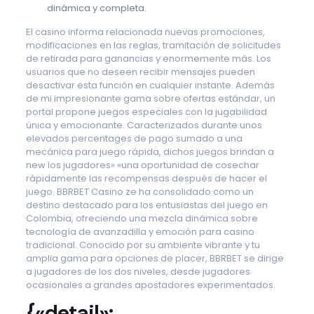
dinámica y completa.
El casino informa relacionada nuevas promociones,
modificaciones en las reglas, tramitación de solicitudes
de retirada para ganancias y enormemente más. Los
usuarios que no deseen recibir mensajes pueden
desactivar esta función en cualquier instante. Además
de mi impresionante gama sobre ofertas estándar, un
portal propone juegos especiales con la jugabilidad
única y emocionante. Caracterizados durante unos
elevados percentages de pago sumado a una
mecánica para juego rápida, dichos juegos brindan a
new los jugadores» «una oportunidad de cosechar
rápidamente las recompensas después de hacer el
juego. BBRBET Casino ze ha consolidado como un
destino destacado para los entusiastas del juego en
Colombia, ofreciendo una mezcla dinámica sobre
tecnología de avanzadilla y emoción para casino
tradicional. Conocido por su ambiente vibrante y tu
amplia gama para opciones de placer, BBRBET se dirige
a jugadores de los dos niveles, desde jugadores
ocasionales a grandes apostadores experimentados.
{«detail»: