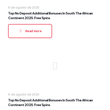
6 de agosto de 2026
Top No Deposit Additional Bonuses In South The African
Continent 2025: Free Spins
Read more
6 de agosto de 2026
Top No Deposit Additional Bonuses In South The African
Continent 2025: Free Spins