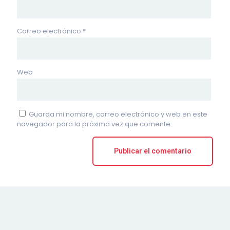
Correo electrónico
*
Web
Guarda mi nombre, correo electrónico y web en este
navegador para la próxima vez que comente.