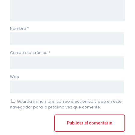
Nombre
*
Correo electrónico
*
Web
Guarda mi nombre, correo electrónico y web en este
navegador para la próxima vez que comente.