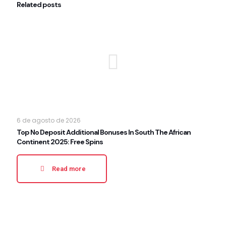
Related posts
6 de agosto de 2026
Top No Deposit Additional Bonuses In South The African
Continent 2025: Free Spins
Read more