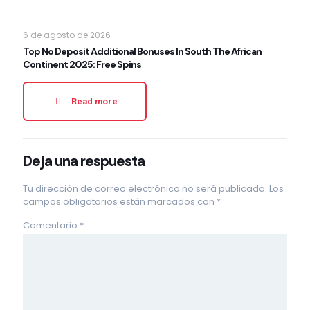
6 de agosto de 2026
Top No Deposit Additional Bonuses In South The African
Continent 2025: Free Spins
Read more
Deja una respuesta
Tu dirección de correo electrónico no será publicada.
Los
campos obligatorios están marcados con
*
Comentario
*