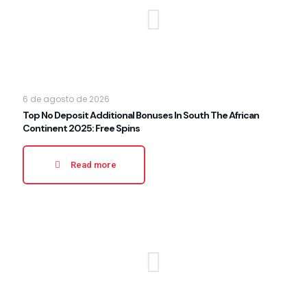
6 de agosto de 2026
Top No Deposit Additional Bonuses In South The African
Continent 2025: Free Spins
Read more