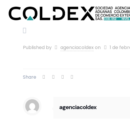
Published by
agenciacoldex
on
1 de feb
Share
agenciacoldex